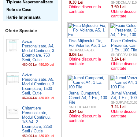
Tipizate Nepersonalizate
0.30 Lei
SNDDCMLA4110
Obtine discount la
3.50 Lei
Role de Case
cantitate
Obtine discoun
cantitate
Hartie Imprimanta
Oferte Speciale
Fisa Mijlocului Fix,
Foaie Colectiv
Avize
Foi Volante, A5, 1 Ex.
Prezenta, Carn
Personalizate, A4,
1 Ex., 100 File
Modul Continuu, 3
SNDFSMJFA51X
0.06 Lei
Exemplare, 750
SNDFCPA41X10
Obtine discount la
3.24 Lei
Serii, Cutie
cantitate
Obtine discoun
480.00 Lei
450.00 Lei
cantitate
Avize
Personalizate, A5,
Modul Continuu, 3
Exemplare, 1500
Serii, Cutie
Jurnal Cumparari,
Jurnal Vanzari
Carnet A4, 1 Ex., 100
A4, 1 Ex., 100
450.00 Lei
430.00 Lei
File
SNDJRVA41X10
3.24 Lei
SNDJRCA41X100
Chitantiere
3.24 Lei
Obtine discoun
Personalizate,
Obtine discount la
cantitate
Modul Continuu,
cantitate
1/3 A4, 2
Exemplare, 2250
Serii / Cutie
450.00 Lei
430.00 Lei