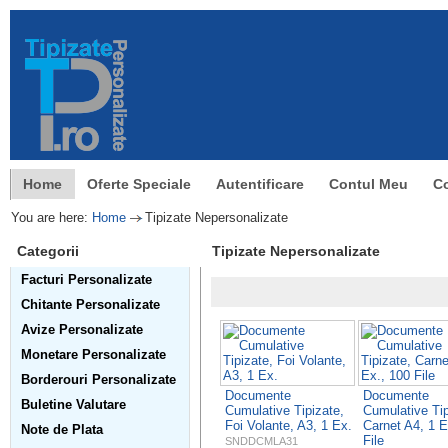
Home
Oferte Speciale
Autentificare
Contul Meu
C
You are here:
Home
Tipizate Nepersonalizate
Categorii
Tipizate Nepersonalizate
Facturi Personalizate
Chitante Personalizate
Avize Personalizate
Monetare Personalizate
Borderouri Personalizate
Documente
Documente
Buletine Valutare
Cumulative Tipizate,
Cumulative Tip
Foi Volante, A3, 1 Ex.
Carnet A4, 1 E
Note de Plata
File
SNDDCMLA31