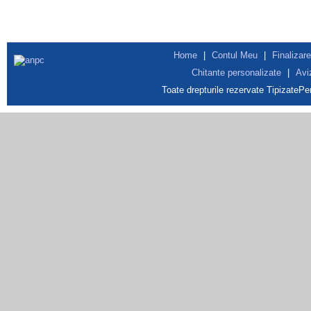
Home
|
Contul Meu
|
Finalizare
Chitante personalizate
|
Avi
Toate drepturile rezervate TipizateP