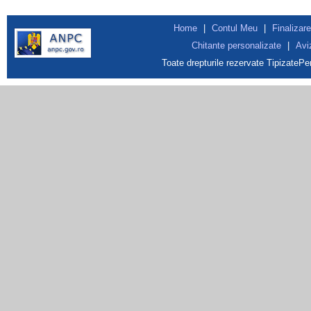
Home
|
Contul Meu
|
Finalizare
Chitante personalizate
|
Avi
Toate drepturile rezervate TipizateP