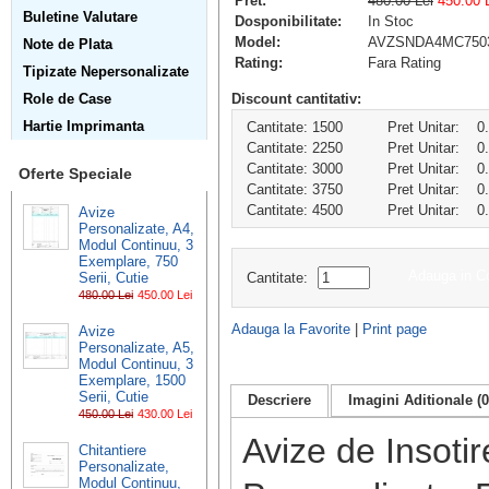
Pret:
480.00 Lei
450.00 
Buletine Valutare
Dosponibilitate:
In Stoc
Model:
AVZSNDA4MC750
Note de Plata
Rating:
Fara Rating
Tipizate Nepersonalizate
Role de Case
Discount cantitativ:
Hartie Imprimanta
Cantitate: 1500
Pret Unitar:
0
Cantitate: 2250
Pret Unitar:
0
Cantitate: 3000
Pret Unitar:
0
Oferte Speciale
Cantitate: 3750
Pret Unitar:
0
Cantitate: 4500
Pret Unitar:
0
Avize
Personalizate, A4,
Modul Continuu, 3
Exemplare, 750
Adauga in C
Serii, Cutie
Cantitate:
480.00 Lei
450.00 Lei
Adauga la Favorite
|
Print page
Avize
Personalizate, A5,
Modul Continuu, 3
Exemplare, 1500
Serii, Cutie
Descriere
Imagini Aditionale (0
450.00 Lei
430.00 Lei
Avize de Insotir
Chitantiere
Personalizate,
Modul Continuu,