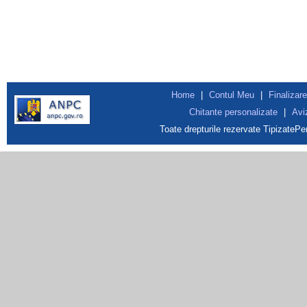
Home
|
Contul Meu
|
Finalizare
Chitante personalizate
|
Avi
Toate drepturile rezervate TipizateP