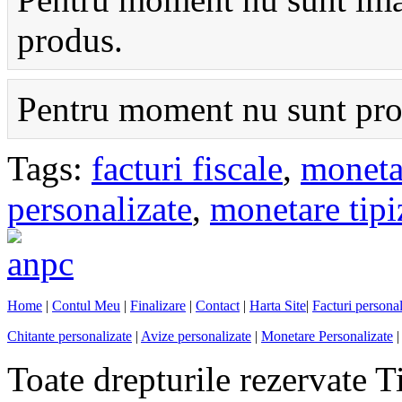
produs.
Pentru moment nu sunt prod
Tags:
facturi fiscale
,
monetar
personalizate
,
monetare tipi
Home
|
Contul Meu
|
Finalizare
|
Contact
|
Harta Site
|
Facturi personal
Chitante personalizate
|
Avize personalizate
|
Monetare Personalizate
|
Toate drepturile rezervate T